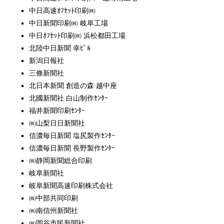
中日高速ｵﾌｾｯﾄ印刷㈱
中日新聞印刷㈱ 岐阜工場
中日ｵﾌｾｯﾄ印刷㈱ 浜松都田工場
北陸中日新聞 幸ﾋﾞﾙ
新潟日報社
三條新聞社
北日本新聞 創造の森 越中座
北國新聞社 白山制作ｾﾝﾀｰ
福井新聞印刷ｾﾝﾀｰ
㈱山梨日日新聞社
信濃毎日新聞 塩尻製作ｾﾝﾀｰ
信濃毎日新聞 長野製作ｾﾝﾀｰ
㈱静岡新聞総合印刷
岐阜新聞社
岐阜新聞高速印刷株式会社
㈱中部共同印刷
㈱南信州新聞社
㈱岡谷市民新聞社