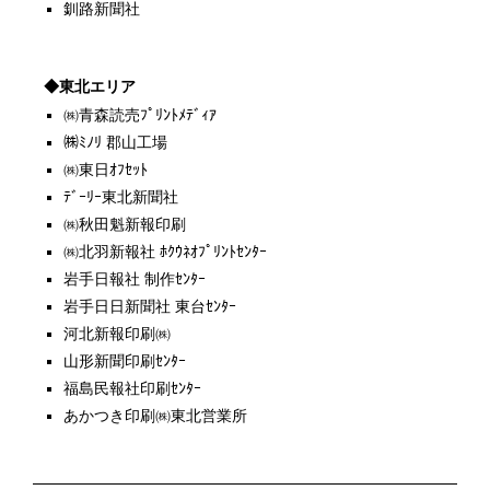
釧路新聞社
◆東北エリア
㈱青森読売ﾌﾟﾘﾝﾄﾒﾃﾞｨｱ
㈱ﾐﾉﾘ 郡山工場
㈱東日ｵﾌｾｯﾄ
ﾃﾞｰﾘｰ東北新聞社
㈱秋田魁新報印刷
㈱北羽新報社 ﾎｸｳﾈｵﾌﾟﾘﾝﾄｾﾝﾀｰ
岩手日報社 制作ｾﾝﾀｰ
岩手日日新聞社 東台ｾﾝﾀｰ
河北新報印刷㈱
山形新聞印刷ｾﾝﾀｰ
福島民報社印刷ｾﾝﾀｰ
あかつき印刷㈱東北営業所